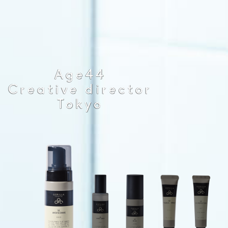
Age44
Creative director
Tokyo